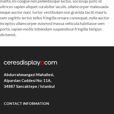
mattis mi congue non pellentesque luctus, sociosqu justo id
ultrices sapien aliquet curabitur iaculis, ullamcorper malesuada
neque auctor nunc tortor vestibulum non gravida taciti mauris
sem sagittis lectus tellus fringilla ornare consequat, nulla auctor
inceptos ullamcorper euismod massa vehicula habitasse sem
porta, sapien mollis bibendum suspendisse fringilla tempus
dictumst.
Abdurrahmangazi Mahallesi,
Alparslan Caddesi No: 11A,
34887
Sancaktepe / Istanbul
CONTACT INFORMATION