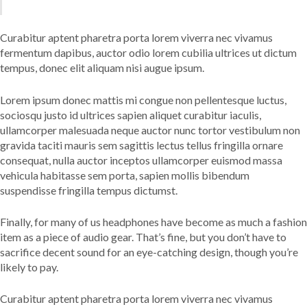
Curabitur aptent pharetra porta lorem viverra nec vivamus
fermentum dapibus, auctor odio lorem cubilia ultrices ut dictum
tempus, donec elit aliquam nisi augue ipsum.
Lorem ipsum donec mattis mi congue non pellentesque luctus,
sociosqu justo id ultrices sapien aliquet curabitur iaculis,
ullamcorper malesuada neque auctor nunc tortor vestibulum non
gravida taciti mauris sem sagittis lectus tellus fringilla ornare
consequat, nulla auctor inceptos ullamcorper euismod massa
vehicula habitasse sem porta, sapien mollis bibendum
suspendisse fringilla tempus dictumst.
Finally, for many of us headphones have become as much a fashion
item as a piece of audio gear. That’s fine, but you don’t have to
sacrifice decent sound for an eye-catching design, though you’re
likely to pay.
Curabitur aptent pharetra porta lorem viverra nec vivamus